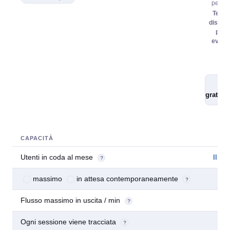
per s
Tenet
dispos
per 
eveni
Ini
gratuit
CAPACITÀ
Utenti in coda al mese
Illimi
?
massimo
in attesa contemporaneamente
10
?
Flusso massimo in uscita / min
1
?
Ogni sessione viene tracciata
?