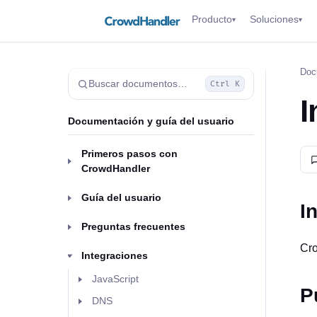
Producto
Soluciones
▾
▾
Doc
Buscar documentos…
Ctrl K
I
Documentación y guía del usuario
Primeros pasos con
CrowdHandler
Guía del usuario
I
Preguntas frecuentes
Cro
Integraciones
JavaScript
P
DNS