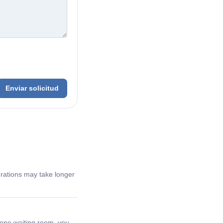
Enviar solicitud
grations may take longer
 one waiting room, you