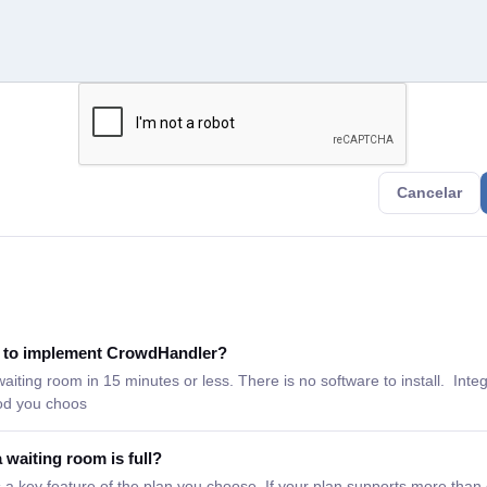
Cancelar
e to implement CrowdHandler?
aiting room in 15 minutes or less. There is no software to install. Inte
od you choos
waiting room is full?
s a key feature of the plan you choose. If your plan supports more than