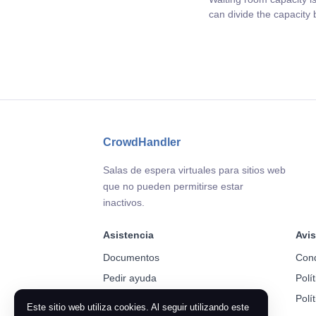
can divide the capacity
CrowdHandler
Salas de espera virtuales para sitios web
que no pueden permitirse estar
inactivos.
Asistencia
Avis
Documentos
Cond
Pedir ayuda
Polí
Polí
Este sitio web utiliza cookies. Al seguir utilizando este