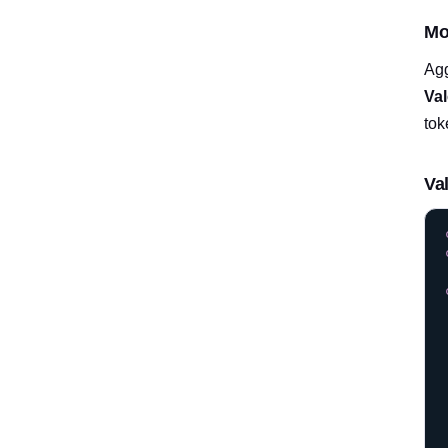
Mo
Agg
Val
tok
Va