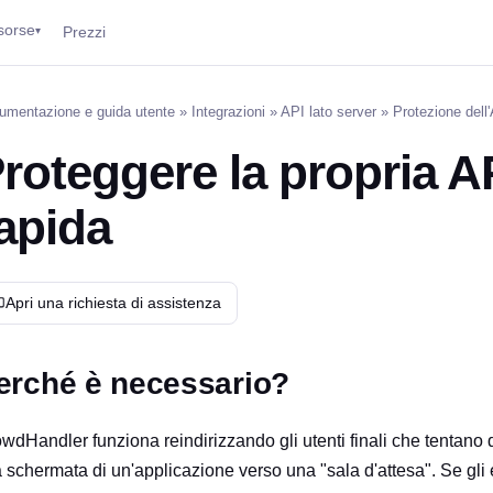
sorse
Prezzi
▾
umentazione e guida utente
»
Integrazioni
»
API lato server
» Protezione dell'
roteggere la propria A
apida
Apri una richiesta di assistenza
erché è necessario?
wdHandler funziona reindirizzando gli utenti finali che tentano
a schermata di un'applicazione verso una "sala d'attesa". Se gl