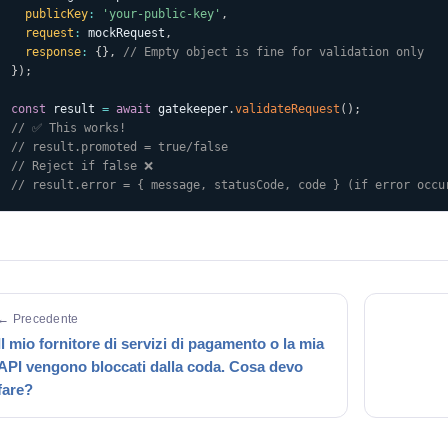
publicKey
:
'your-public-key'
,
request
:
 mockRequest
,
response
:
{
}
,
// Empty object is fine for validation only
}
)
;
const
 result 
=
await
 gatekeeper
.
validateRequest
(
)
;
// ✅ This works!
// result.promoted = true/false
// Reject if false ❌
// result.error = { message, statusCode, code } (if error occu
← Precedente
Il mio fornitore di servizi di pagamento o la mia
API vengono bloccati dalla coda. Cosa devo
fare?