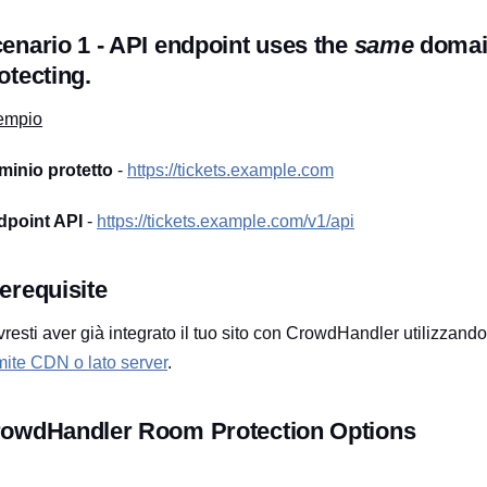
enario 1 - API endpoint uses the
same
domain
otecting.
empio
inio protetto
-
https://tickets.example.com
dpoint API
-
https://tickets.example.com/v1/api
erequisite
resti aver già integrato il tuo sito con CrowdHandler utilizzand
mite CDN o lato server
.
owdHandler Room Protection Options