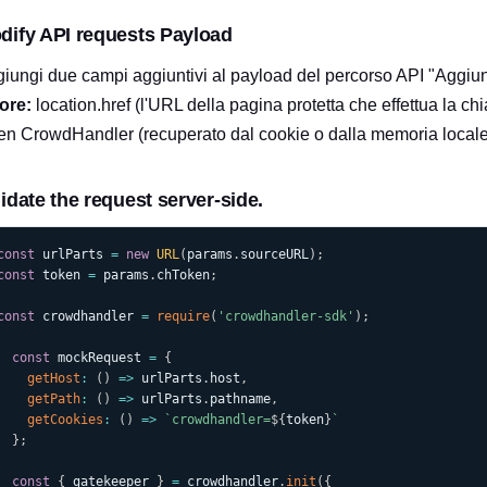
dify API requests Payload
iungi due campi aggiuntivi al payload del percorso API "Aggiung
ore:
location.href (l'URL della pagina protetta che effettua la c
en CrowdHandler (recuperato dal cookie o dalla memoria locale,
lidate the request server-side.
const
 urlParts 
=
new
URL
(
params
.
sourceURL
)
;
const
 token 
=
 params
.
chToken
;
const
 crowdhandler 
=
require
(
'crowdhandler-sdk'
)
;
const
 mockRequest 
=
{
getHost
:
(
)
=>
 urlParts
.
host
,
getPath
:
(
)
=>
 urlParts
.
pathname
,
getCookies
:
(
)
=>
`
crowdhandler=
${
token
}
`
}
;
const
{
 gatekeeper 
}
=
 crowdhandler
.
init
(
{