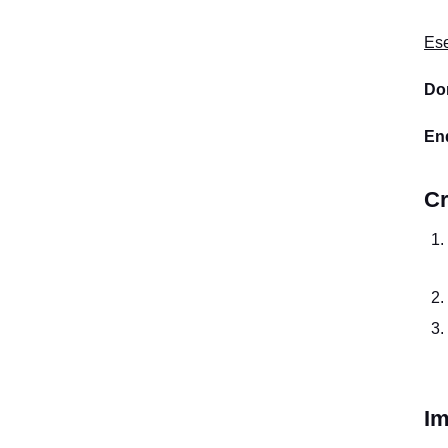
Es
Dom
En
Cr
Im