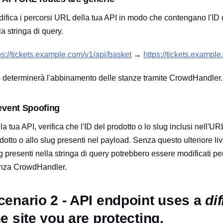
ifica i percorsi URL della tua API in modo che contengano l'ID 
la stringa di query.
ps://tickets.example.com/v1/api/basket
→
https://tickets.examp
 determinerà l'abbinamento delle stanze tramite CrowdHandler.
event Spoofing
la tua API, verifica che l'ID del prodotto o lo slug inclusi nell'U
dotto o allo slug presenti nel payload. Senza questo ulteriore live
g presenti nella stringa di query potrebbero essere modificati pe
nza CrowdHandler.
cenario 2 - API endpoint uses a
di
he site you are protecting.