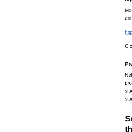
Mod
del
htt
Ciò
Pr
Nel
pro
slu
sta
S
t