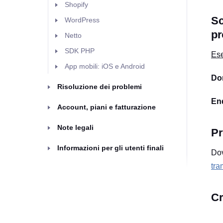
Shopify
Sc
WordPress
pr
Netto
SDK PHP
Es
App mobili: iOS e Android
Dom
Risoluzione dei problemi
En
Account, piani e fatturazione
Note legali
Pr
Informazioni per gli utenti finali
Dov
tra
Cr