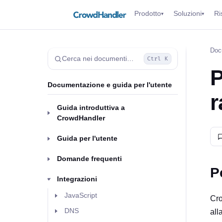
Prodotto
Soluzioni
Ri
▾
▾
Doc
Cerca nei documenti…
Ctrl K
P
Documentazione e guida per l'utente
r
Guida introduttiva a
CrowdHandler
Guida per l'utente
Domande frequenti
P
Integrazioni
JavaScript
Cro
DNS
all