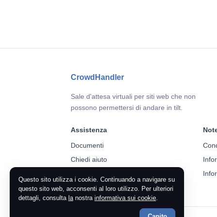
CrowdHandler
Sale d'attesa virtuali per siti web che non
possono permettersi di andare in tilt.
Assistenza
Note
Documenti
Cond
Chiedi aiuto
Info
Info
Questo sito utilizza i cookie. Continuando a navigare su
questo sito web, acconsenti al loro utilizzo. Per ulteriori
dettagli, consulta
la
nostra
informativa sui cookie
.
Capito