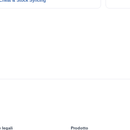
Cheat & Stock Syncing
 legali
Prodotto