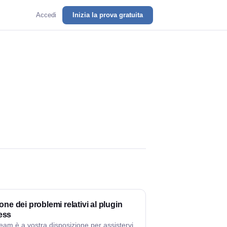
Accedi
Inizia la prova gratuita
one dei problemi relativi al plugin
ess
 team è a vostra disposizione per assistervi