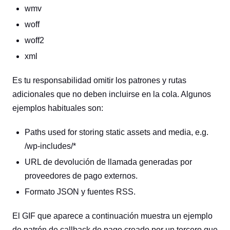
wmv
woff
woff2
xml
Es tu responsabilidad omitir los patrones y rutas
adicionales que no deben incluirse en la cola. Algunos
ejemplos habituales son:
Paths used for storing static assets and media, e.g.
/wp-includes/*
URL de devolución de llamada generadas por
proveedores de pago externos.
Formato JSON y fuentes RSS.
El GIF que aparece a continuación muestra un ejemplo
de patrón de callback de pago creado por un tercero que