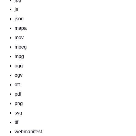
js
json
mapa
mov
mpeg
mpg
ogg
ogv
ott
pdf
png
svg
ttf
webmanifest