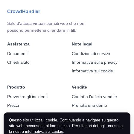
CrowdHandler
Sale d'attesa virtuali per siti web che non
possono permettersi di andare in tilt.
Assistenza
Note legali
Documenti
Condizioni di servizio
Chiedi aiuto
Informativa sulla privacy
Informativa sui cookie
Prodotto
Vendite
Prevenire gli incidenti
Contatta l'ufficio vendite
Prezzi
Prenota una demo
Notizie
Questo sito utilizza i cookie. Continuando a navigare su questo
sito web, acconsenti al loro utilizzo. Per ulteriori dettagli, consulta
la
nostra
informativa sui cookie
.