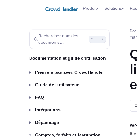
Produit
Solutions
Res
▾
▾
Docu
Rechercher dans les
ma f
Ctrl K
documents…
Q
Documentation et guide d'utilisation
l
Premiers pas avec CrowdHandler
e
Guide de l'utilisateur
FAQ
Intégrations
Dépannage
We 
the
Comptes, forfaits et facturation