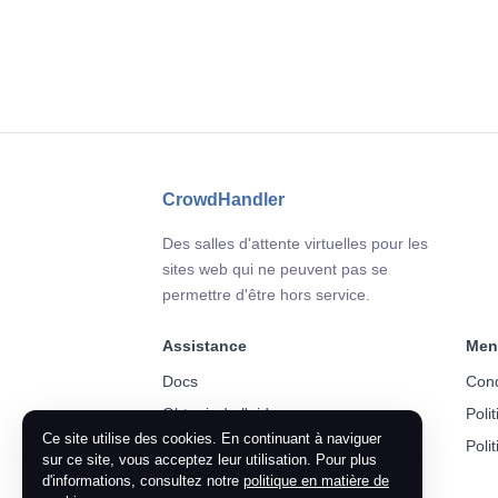
CrowdHandler
Des salles d'attente virtuelles pour les
sites web qui ne peuvent pas se
permettre d'être hors service.
Assistance
Men
Docs
Cond
Obtenir de l'aide
Poli
Ce site utilise des cookies. En continuant à naviguer
Poli
sur ce site, vous acceptez leur utilisation. Pour plus
d'informations, consultez notre
politique en matière de