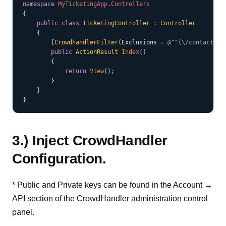
namespace
MyTicketingApp
.
Controllers
{
public
class
TicketingController
:
Controller
{
[
CrowdhandlerFilter
(
Exclusions 
=
@"^(\/contact-us
public
ActionResult
Index
(
)
{
return
View
(
)
;
}
}
}
3.) Inject CrowdHandler
Configuration.
* Public and Private keys can be found in the Account →
API section of the CrowdHandler administration control
panel.