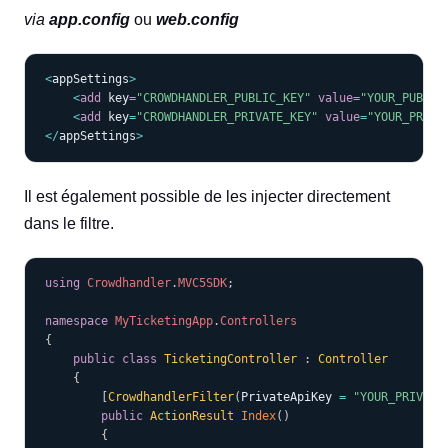
via
app.config
ou
web.config
COPY
<
appSettings
>
<
add
 key
=
"CROWDHANDLER_PUBLIC_KEY"
value
=
"YOUR_PUBLIC
<
add
 key
=
"CROWDHANDLER_PRIVATE_KEY"
value
=
"YOUR_PRIVA
<
/
appSettings
>
Il est également possible de les injecter directement
dans le filtre.
COPY
using
Crowdhandler
.
MVC5SDK
;
namespace
MyTicketingApp
.
Controllers
{
public
class
TicketingController
:
Controller
{
[
CrowdhandlerFilter
(
PrivateApiKey 
=
"YOUR_PRIVATE
public
ActionResult
Index
(
)
{