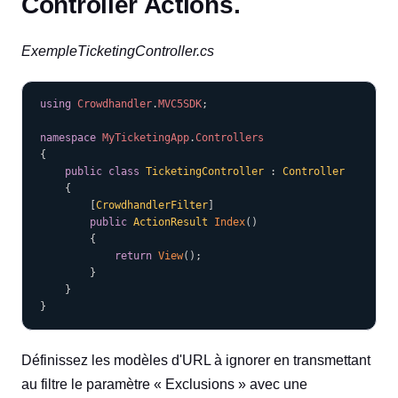
Controller Actions.
ExempleTicketingController.cs
COPY
using
Crowdhandler
.
MVC5SDK
;
namespace
MyTicketingApp
.
Controllers
{
public
class
TicketingController
:
Controller
{
[
CrowdhandlerFilter
]
public
ActionResult
Index
(
)
{
return
View
(
)
;
}
}
}
Définissez les modèles d'URL à ignorer en transmettant
au filtre le paramètre « Exclusions » avec une