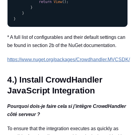
return
View
(
)
;
}
}
}
* A full list of configurables and their default settings can
be found in section 2b of the NuGet documentation.
https://www.nuget.org/packages/Crowdhandler.MVCSDK/
4.) Install CrowdHandler
JavaScript Integration
Pourquoi dois-je faire cela si j'intègre CrowdHandler
côté serveur ?
To ensure that the integration executes as quickly as