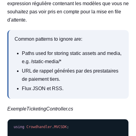
expression régulière contenant les modèles que vous ne
souhaitez pas voir pris en compte pour la mise en file
d'attente.
Common patterns to ignore are:
Paths used for storing static assets and media,
e.g. /static-media/*
URL de rappel générées par des prestataires
de paiement tiers.
Flux JSON et RSS.
ExempleTicketingController.cs
COPY
using
Crowdhandler
.
MVCSDK
;