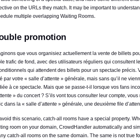
ective on the URLs they match. It may be important to understand
edule multiple overlapping Waiting Rooms.
ouble promotion
ginons que vous organisiez actuellement la vente de billets po
ble trafic de fond, avec des utilisateurs réguliers qui consultent 
onditionnels qui attendent des billets pour un spectacle précis. 
é par votre « salle d’attente » générale, mais sans qu’il ne vien
iée à ce spectacle. Mais que se passe-t-il lorsque vos fans inco
ttente » du concert ? S’ils vont tous consulter leur compte, vou
fic dans la « salle d’attente » générale, une deuxième file d’at
avoid this scenario, catch-all rooms have a special property. Wh
ting room on your domain, CrowdHandler automatically and sim
any catch-all rooms on the same domain. The same is not true f