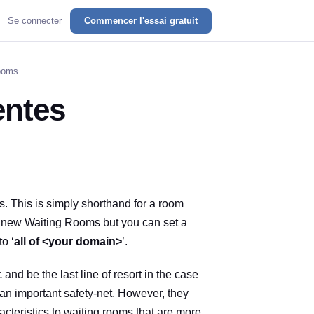
Se connecter
Commencer l'essai gratuit
Rooms
entes
. This is simply shorthand for a room
or new Waiting Rooms but you can set a
o ‘
all of <your domain>
’.
and be the last line of resort in the case
 an important safety-net. However, they
cteristics to waiting rooms that are more