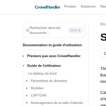
Produit
Solutions
Res
▾
▾
Doc
Rechercher dans les
Ctrl K
documents…
S
Documentation et guide d'utilisation
Premiers pas avec CrowdHandler
Guide de l'utilisateur
Thr
Le tableau de bord
tha
Paramètres du domaine
roo
Modèles
Cat
CAPTCHA
of 
Aménagement de la salle d'attente
are