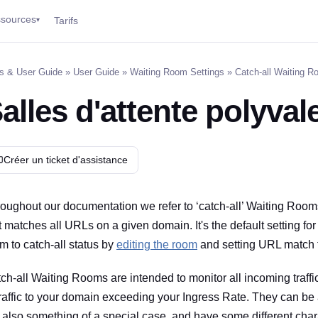
sources
Tarifs
▾
s & User Guide
»
User Guide
»
Waiting Room Settings
» Catch-all Waiting 
alles d'attente polyval
Créer un ticket d'assistance
oughout our documentation we refer to ‘catch-all’ Waiting Rooms
t matches all URLs on a given domain. It's the default setting f
m to catch-all status by
editing the room
and setting URL match t
ch-all Waiting Rooms are intended to monitor all incoming traffic 
traffic to your domain exceeding your Ingress Rate. They can be
 also something of a special case, and have some different chara