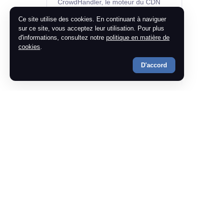
CrowdHandler, le moteur du CDN
d'Imperva
Ce site utilise des cookies. En continuant à naviguer
L'intégration de CrowdHandler est
sur ce site, vous acceptez leur utilisation. Pour plus
requise sur la page de redirection
d'informations, consultez notre
politique en matière de
cookies
.
FAQ
D'accord
Intégrations
Dépannage
Comptes, forfaits et facturation
Mentions légales
CrowdHandler
Informations destinées aux
utilisateurs finaux
Des salles d'attente virtuelles pour les
sites web qui ne peuvent pas se
permettre d'être hors service.