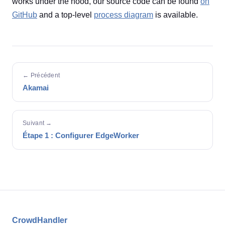
works under the hood, our source code can be found
on
GitHub
and a top-level
process diagram
is available.
← Précédent
Akamai
Suivant →
Étape 1 : Configurer EdgeWorker
CrowdHandler