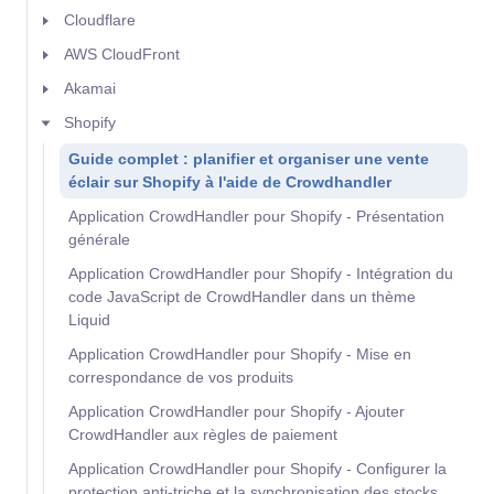
Cloudflare
AWS CloudFront
Akamai
Shopify
Guide complet : planifier et organiser une vente
éclair sur Shopify à l'aide de Crowdhandler
Application CrowdHandler pour Shopify - Présentation
générale
Application CrowdHandler pour Shopify - Intégration du
code JavaScript de CrowdHandler dans un thème
Liquid
Application CrowdHandler pour Shopify - Mise en
correspondance de vos produits
Application CrowdHandler pour Shopify - Ajouter
CrowdHandler aux règles de paiement
Application CrowdHandler pour Shopify - Configurer la
protection anti-triche et la synchronisation des stocks