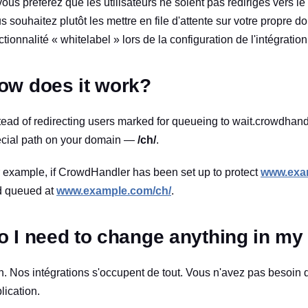
vous préférez que les utilisateurs ne soient pas redirigés vers
s souhaitez plutôt les mettre en file d'attente sur votre propre 
ctionnalité « whitelabel » lors de la configuration de l'intégration
ow does it work?
tead of redirecting users marked for queueing to wait.crowdhandl
cial path on your domain —
/ch/
.
 example, if CrowdHandler has been set up to protect
www.exa
d queued at
www.example.com/ch/
.
o I need to change anything in my
. Nos intégrations s'occupent de tout. Vous n'avez pas besoin d
lication.