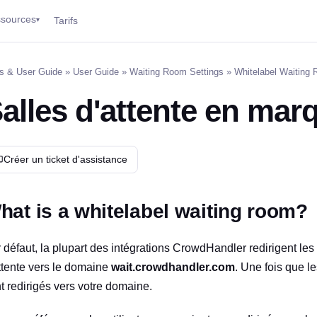
sources
Tarifs
▾
s & User Guide
»
User Guide
»
Waiting Room Settings
» Whitelabel Waiting
alles d'attente en mar
Créer un ticket d'assistance
hat is a whitelabel waiting room?
 défaut, la plupart des intégrations CrowdHandler redirigent les u
ttente vers le domaine
wait.crowdhandler.com
. Une fois que les
t redirigés vers votre domaine.