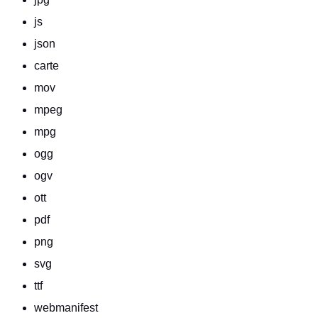
js
json
carte
mov
mpeg
mpg
ogg
ogv
ott
pdf
png
svg
ttf
webmanifest