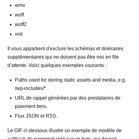
wmv
woff
woff2
xml
Il vous appartient d'exclure les schémas et itinéraires
supplémentaires qui ne doivent pas être mis en file
d'attente. Voici quelques exemples courants :
Paths used for storing static assets and media, e.g.
/wp-includes/*
URL de rappel générées par des prestataires de
paiement tiers.
Flux JSON et RSS.
Le GIF ci-dessous illustre un exemple de modèle de
callback de paiement créé par un tiers, qui devrait