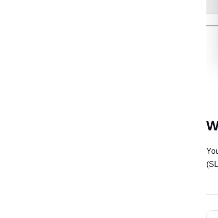
W
You
(SL