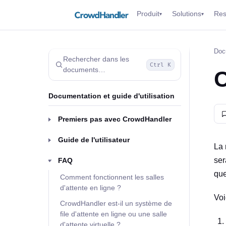
Produit
Solutions
Res
▾
▾
Docu
Rechercher dans les
Ctrl K
documents…
C
Documentation et guide d'utilisation
Premiers pas avec CrowdHandler
Guide de l'utilisateur
La 
ser
FAQ
que
Comment fonctionnent les salles
d'attente en ligne ?
Voi
CrowdHandler est-il un système de
file d'attente en ligne ou une salle
d'attente virtuelle ?