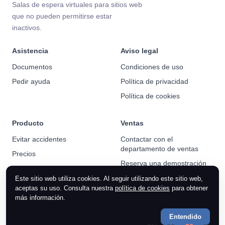
Salas de espera virtuales para sitios web
que no pueden permitirse estar
inactivos.
Asistencia
Aviso legal
Documentos
Condiciones de uso
Pedir ayuda
Política de privacidad
Política de cookies
Producto
Ventas
Evitar accidentes
Contactar con el
departamento de ventas
Precios
Reserva una demostración
Noticias
Este sitio web utiliza cookies. Al seguir utilizando este sitio web,
aceptas su uso. Consulta nuestra
política de cookies
para obtener
más información.
Entendido