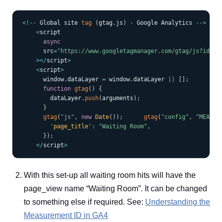
COPY
<
!
--
 Global site 
tag
(
gtag
.
js
)
-
 Google Analytics 
--
>
<
script

async
      src
=
"https://www.googletagmanager.com/gtag/js?id=ME
>
<
/
script
>
<
script
>
      window
.
dataLayer 
=
 window
.
dataLayer 
||
[
]
;
function
gtag
(
)
{
        dataLayer
.
push
(
arguments
)
;
}
gtag
(
"js"
,
new
Date
(
)
)
;
gtag
(
"config"
,
"MEASUR
'page_title'
:
"Waiting Room"
,
}
)
;
<
/
script
>
With this set-up all waiting room hits will have the
page_view name “Waiting Room”. It can be changed
to something else if required. See:
Understanding the
Measurement ID in GA4