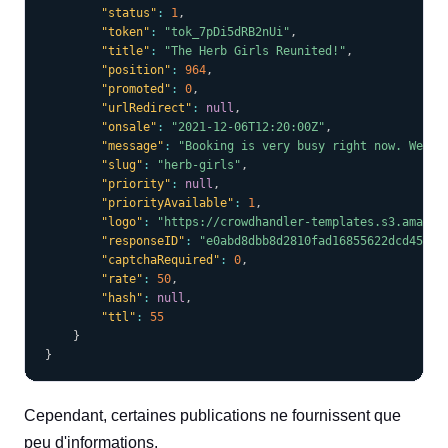
"status"
:
1
,
"token"
:
"tok_7pDi5dRB2nUi"
,
"title"
:
"The Herb Girls Reunited!"
,
"position"
:
964
,
"promoted"
:
0
,
"urlRedirect"
:
null
,
"onsale"
:
"2021-12-06T12:20:00Z"
,
"message"
:
"Booking is very busy right now. We ap
"slug"
:
"herb-girls"
,
"priority"
:
null
,
"priorityAvailable"
:
1
,
"logo"
:
"https://crowdhandler-templates.s3.amazon
"responseID"
:
"e0abd8dbb8d2810fad16855622dcd45f"
,
"captchaRequired"
:
0
,
"rate"
:
50
,
"hash"
:
null
,
"ttl"
:
55
}
}
Cependant, certaines publications ne fournissent que
peu d'informations.