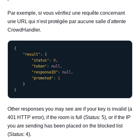
Par exemple, si vous vérifiez une requête concernant
une URL qui n'est protégée par aucune salle d'attente
CrowdHandler.
COPY
{
"result"
:
{
"status"
:
0
,
"token"
:
null
,
"responseID"
:
null
,
"promoted"
:
1
}
}
Other responses you may see are if your key is invalid (a
401 HTTP error), if the room is full (Status: 5), or if the IP
you are sending has been placed on the blocked list
(Status: 4).